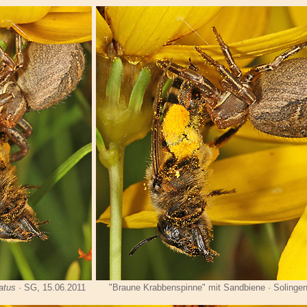
atus
· SG, 15.06.2011
"Braune Krabbenspinne" mit Sandbiene · Solingen