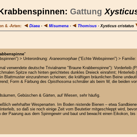
Krabbenspinnen:
Gattung
Xysticu
n & -Arten:
Diaea
·
Misumena
·
Thomisus
· Xysticus cristatus
abbenspinne
"
spinnen") > Unterordnung:
Araneomorphae
("Echte Webspinnen") > Familie
mal verwendete deutsche Trivialname "Braune Krabbenspinne"): Vorderleib
(P
schmalen Spitze nach hinten gerichtetes dunkles Dreieck einrahmt; Hinterleib
 ein Blattmuster einzurahmen scheinen; die kräftigen bräunlichen Beine undeutl
ierend; Form & Färbung des
Opisthosoma
schmäler als beim W, die beiden vo
Waldsäumen, Gebüschen & Gärten, auf Wiesen, sehr häufig.
chließlich wehrhafter Wespenarten. Im Boden nistende Bienen – etwa Sandbiene
rleib, so daß sie noch einige Zeit vom Beutetier mitgeschleppt wird, bevor 
h der Paarung aus dem Spinngewirr und baut und bewacht einen Eikokon, bis 