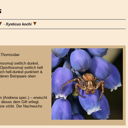
s
· Xysticus kochi
:
Thomisidae
rosoma)
seitlich dunkel,
(Opisthosoma)
seitlich hell
ich hell-dunkel punktiert &
rderen Beinpaare oben
n (Andrena spec.) – erwischt
dieses dem Gift erliegt.
sie stirbt. Der Nachwuchs