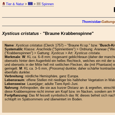
Tier & Natur
>
>
Spinnen
Thomisidae
-
Gattunge
Xysticus cristatus
· "Braune Krabbenspinne"
Name
:
Xysticus cristatus
(Clerck 1757) – "Braune Kr.sp." bzw. "
Busch-Kr
Systematik:
Klasse:
Arachnida
("Spinnentiere") > Ordnung:
Araneae
("Web
("Krabbenspinnen") > Gattung:
Xysticus
> Art:
Xysticus cristata
.
Merkmale
:
W
: KL ca. 6–8 mm; insgesamt geblichbraun (daher der manch
oberseits hinter dem Augenfeld ein helles Rechteck, welches ein mit der 
und oberseits in der Mitte hell mit seitlichen Flecken, die (mit Phantasie)
geringelt.
M
: KL ca. 3–5 mm,
(Prosoma)
dunkler, daher schärfer kontrast
ebenfalls dunkler.
Verbreitung
: nördliche Hemisphäre, ganz Europa.
Lebensraum
: offene Stellen mit niedriger bis halbhoher Vegetation in 
Lebensweise
: Lauerjäger; adulte Tiere April–Juni.
Nahrung
: Arthropoden, die sie aus kurzer Distanz an- & ergreifen, eins
diese Krabbenspinne nicht immer am Kopf bzw. im Nacken, sondern am Hinte
Fortpflanzung:
Das M fesselt symbolisch das W, dieses befreit sich nac
schlüpft im Spätsommers und überwintert im Boden.