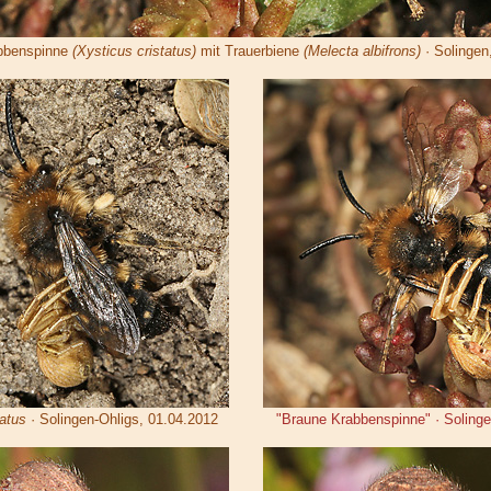
bbenspinne
(Xysticus cristatus)
mit Trauerbiene
(Melecta albifrons)
· Solingen
tatus
· Solingen-Ohligs, 01.04.2012
"Braune Krabbenspinne" · Solinge