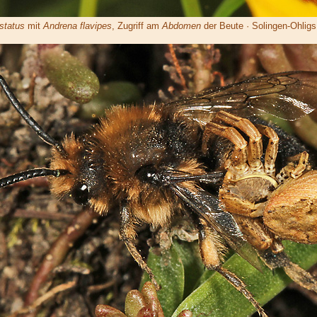
status
mit
Andrena flavipes
, Zugriff am
Abdomen
der Beute · Solingen-Ohligs