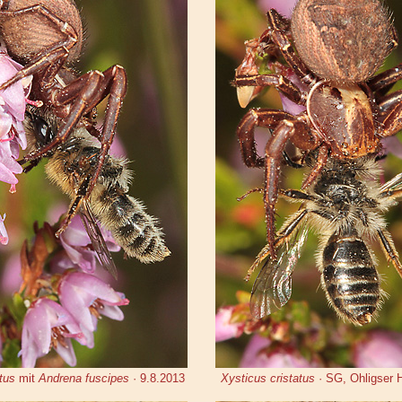
tus
mit
Andrena fuscipes
· 9.8.2013
Xysticus cristatus
· SG, Ohligser 