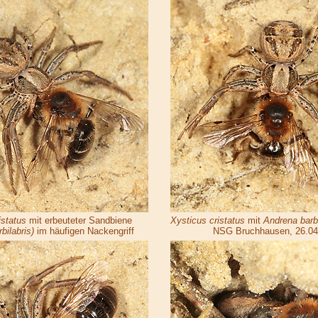
istatus
mit erbeuteter Sandbiene
Xysticus cristatus
mit
Andrena barbi
bilabris)
im häufigen Nackengriff
NSG Bruchhausen, 26.04