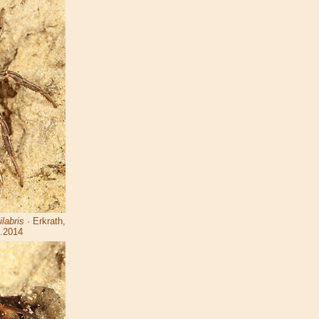
labris
· Erkrath,
.2014