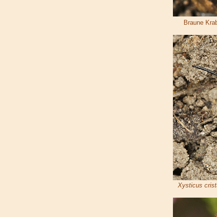
Braune Kra
Xysticus cris