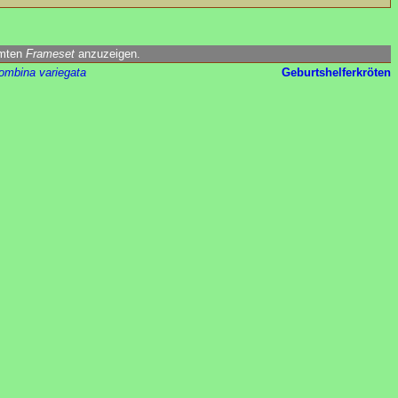
amten
Frameset
anzuzeigen.
ombina variegata
Geburtshelferkröten