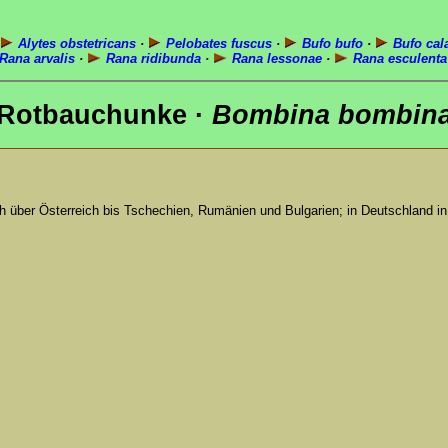
Alytes obstetricans
·
Pelobates fuscus
·
Bufo bufo
·
Bufo cal
Rana arvalis
·
Rana ridibunda
·
Rana lessonae
·
Rana esculenta
Rotbauchunke ·
Bombina bombin
ch über Österreich bis Tschechien, Rumänien und Bulgarien; in Deutschland 