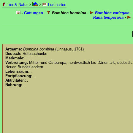
Tier & Natur
>
>
Lurcharten
·
Gattungen
·
Bombina bombina ·
Bombina variegata
·
Rana temporaria
·
Artname:
Bombina bombina
(Linnaeus, 1761)
Deutsch:
Rotbauchunke
Merkmale:
.
Verbreitung:
Mittel- und Osteuropa, nordwestlich bis Dänemark, südöstli
Neuen Bundesländern.
Lebensraum:
.
Fortpflanzung:
.
Aktivitäten:
.
Nahrung:
.