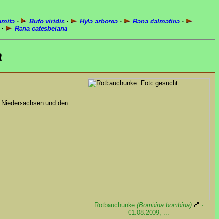
amita
·
Bufo viridis
·
Hyla arborea
·
Rana dalmatina
·
·
Rana catesbeiana
a
in Niedersachsen und den
Rotbauchunke
(Bombina bombina)
·
01.08.2009, ...