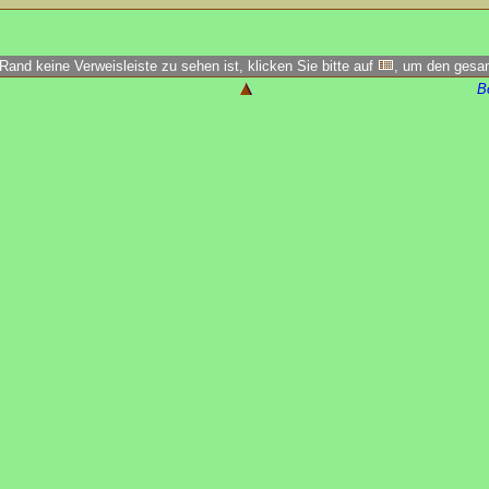
Rand keine Verweisleiste zu sehen ist, klicken Sie bitte auf
, um den ges
B