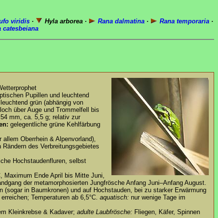
fo viridis
·
Hyla arborea ·
Rana dalmatina
·
Rana temporaria
·
 catesbeiana
Wetterprophet
iptischen Pupillen und leuchtend
t leuchtend grün (abhängig von
nloch über Auge und Trommelfell bis
54 mm, ca. 5,5 g; relativ zur
en:
gelegentliche grüne Kehlfärbung
r allem Oberrhein & Alpenvorland),
 Rändern des Verbreitungsgebietes
che Hochstaudenfluren, selbst
, Maximum Ende April bis Mitte Juni,
andgang der metamorphosierten Jungfrösche Anfang Juni–Anfang August.
n (sogar in Baumkronen) und auf Hochstauden, bei zu starker Erwärmung
 erreichen; Temperaturen ab 6,5°C.
aquatisch:
nur wenige Tage im
dem Kleinkrebse & Kadaver;
adulte Laubfrösche:
Fliegen, Käfer, Spinnen