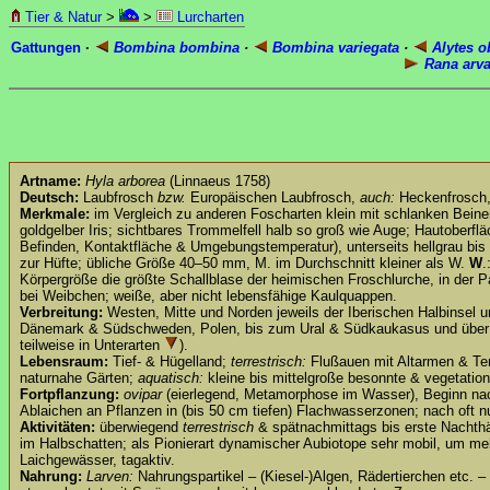
Tier & Natur
>
>
Lurcharten
Gattungen
·
Bombina bombina
·
Bombina variegata
·
Alytes o
Rana arva
Artname:
Hyla arborea
(Linnaeus 1758)
Deutsch:
Laubfrosch
bzw.
Europäischen Laubfrosch,
auch:
Heckenfrosch, 
Merkmale:
im Vergleich zu anderen Foscharten klein mit schlanken Beinen,
goldgelber Iris; sichtbares Trommelfell halb so groß wie Auge; Hautoberfl
Befinden, Kontaktfläche & Umgebungstemperatur), unterseits hellgrau bis
zur Hüfte; übliche Größe 40–50 mm, M. im Durchschnitt kleiner als W.
W
.
Körpergröße die größte Schallblase der heimischen Froschlurche, in de
bei Weibchen; weiße, aber nicht lebensfähige Kaulquappen.
Verbreitung:
Westen, Mitte und Norden jeweils der Iberischen Halbinsel u
Dänemark & Südschweden, Polen, bis zum Ural & Südkaukasus und über d
teilweise in Unterarten
).
Lebensraum:
Tief- & Hügelland;
terrestrisch:
Flußauen mit Altarmen & Tem
naturnahe Gärten;
aquatisch:
kleine bis mittelgroße besonnte & vegetation
Fortpflanzung:
ovipar
(eierlegend, Metamorphose im Wasser), Beginn nach
Ablaichen an Pflanzen in (bis 50 cm tiefen) Flachwasserzonen; nach oft n
Aktivitäten:
überwiegend
terrestrisch
& spätnachmittags bis erste Nachthä
im Halbschatten; als Pionierart dynamischer Aubiotope sehr mobil, um m
Laichgewässer, tagaktiv.
Nahrung:
Larven:
Nahrungspartikel – (Kiesel-)Algen, Rädertierchen etc.