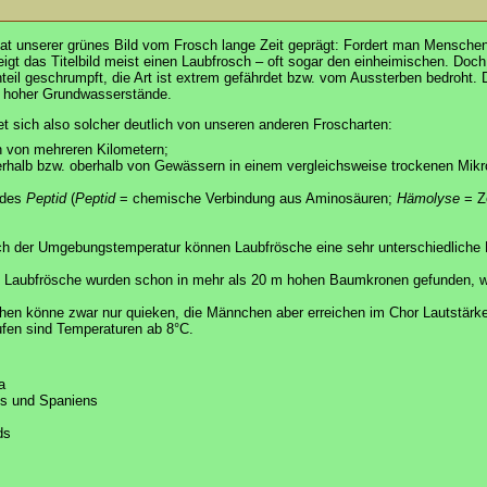
at unserer grünes Bild vom Frosch lange Zeit geprägt: Fordert man Menschen a
 zeigt das Titelbild meist einen Laubfrosch – oft sogar den einheimischen. D
l geschrumpft, die Art ist extrem gefährdet bzw. vom Aussterben bedroht. Der 
d hoher Grundwasserstände.
t sich also solcher deutlich von unseren anderen Froscharten:
n von mehreren Kilometern;
ußerhalb bzw. oberhalb von Gewässern in einem vergleichsweise trockenen Mi
ndes
Peptid
(
Peptid
= chemische Verbindung aus Aminosäuren;
Hämolyse
= Ze
ch der Umgebungstemperatur können Laubfrösche eine sehr unterschiedliche F
rn: Laubfrösche wurden schon in mehr als 20 m hohen Baumkronen gefunden, w
hen könne zwar nur quieken, die Männchen aber erreichen im Chor Lautstärk
fen sind Temperaturen ab 8°C.
a
ls und Spaniens
ds