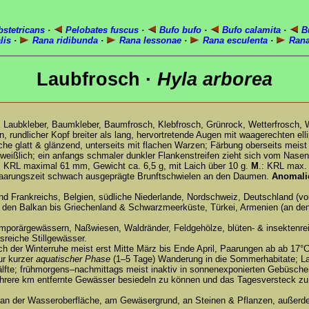
bstetricans
·
Pelobates fuscus
·
Bufo bufo
·
Bufo calamita
·
Bu
lis
·
Rana ridibunda
·
Rana lessonae
·
Rana esculenta
·
Rana
Laubfrosch ·
Hyla arborea
Laubkleber, Baumkleber, Baumfrosch, Klebfrosch, Grünrock, Wetterfrosch, 
 rundlicher Kopf breiter als lang, hervortretende Augen mit waagerechten ell
äche glatt & glänzend, unterseits mit flachen Warzen; Färbung oberseits meis
 weißlich; ein anfangs schmaler dunkler Flankenstreifen zieht sich vom Nase
: KRL maximal 61 mm, Gewicht ca. 6,5 g, mit Laich über 10 g.
M
.: KRL max. 
r Paarungszeit schwach ausgeprägte Brunftschwielen an den Daumen.
Anomali
nd Frankreichs, Belgien, südliche Niederlande, Nordschweiz, Deutschland (vo
en Balkan bis Griechenland & Schwarzmeerküste, Türkei, Armenien (an den
porärgewässern, Naßwiesen, Waldränder, Feldgehölze, blüten- & insektenrei
sreiche Stillgewässer.
 der Winterruhe meist erst Mitte März bis Ende April, Paarungen ab ab 17°C
ur kurzer
aquatischer Phase
(1–5 Tage) Wanderung in die Sommerhabitate; L
lfte; frühmorgens–nachmittags meist inaktiv in sonnenexponierten Gebüsche
ehrere km entfernte Gewässer besiedeln zu können und das Tagesversteck zu
 – an der Wasseroberfläche, am Gewäsergrund, an Steinen & Pflanzen, außer