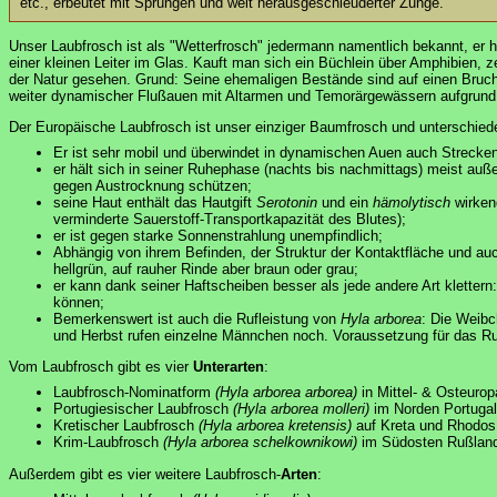
etc., erbeutet mit Sprüngen und weit herausgeschleuderter Zunge.
Unser Laubfrosch ist als "Wetterfrosch" jedermann namentlich bekannt, er h
einer kleinen Leiter im Glas. Kauft man sich ein Büchlein über Amphibien,
der Natur gesehen. Grund: Seine ehemaligen Bestände sind auf einen Bruchtei
weiter dynamischer Flußauen mit Altarmen und Temorärgewässern aufgrun
Der Europäische Laubfrosch ist unser einziger Baumfrosch und unterschiede
Er ist sehr mobil und überwindet in dynamischen Auen auch Strecke
er hält sich in seiner Ruhephase (nachts bis nachmittags) meist a
gegen Austrocknung schützen;
seine Haut enthält das Hautgift
Serotonin
und ein
hämolytisch
wirke
verminderte Sauerstoff-Transportkapazität des Blutes);
er ist gegen starke Sonnenstrahlung unempfindlich;
Abhängig von ihrem Befinden, der Struktur der Kontaktfläche und au
hellgrün, auf rauher Rinde aber braun oder grau;
er kann dank seiner Haftscheiben besser als jede andere Art klette
können;
Bemerkenswert ist auch die Rufleistung von
Hyla arborea
: Die Weibc
und Herbst rufen einzelne Männchen noch. Voraussetzung für das Ru
Vom Laubfrosch gibt es vier
Unterarten
:
Laubfrosch-Nominatform
(Hyla arborea arborea)
in Mittel- & Osteurop
Portugiesischer Laubfrosch
(Hyla arborea molleri)
im Norden Portuga
Kretischer Laubfrosch
(Hyla arborea kretensis)
auf Kreta und Rhodos
Krim-Laubfrosch
(Hyla arborea schelkownikowi)
im Südosten Rußlan
Außerdem gibt es vier weitere Laubfrosch-
Arten
: