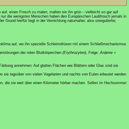
uf, einen Frosch zu malen, malten sie ihn grün – vielleicht so gar auf
och nur die wenigsten Menschen haben den Europäischen Laubfrosch jemals in
Grund hierfür liegt in der Vernichtung naturnaher, also unregulierter,
kroklima auf, wo ihn spezielle Schleimdrüsen mit einem Schließmechanismus
rstörungen der roten Blutkörperchen
(Erythrozyten)
, Folge:
Anämie
=
ärbung annehmen: Auf glatten Flächen wie Blättern oder Glas sind sie
o sie tagsüber von vielen Vogelarten und nachts von Eulen erbeutet werden
en, die sie weit über einen Kilometer hörbar machen. Selbst im Hochsommer