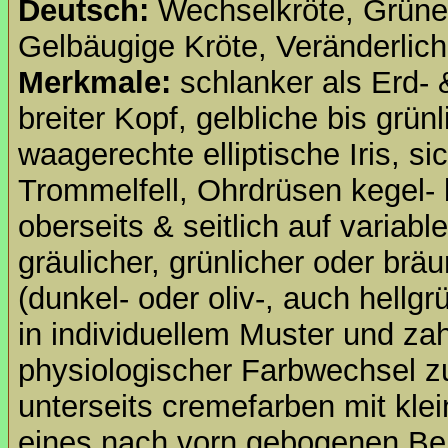
Deutsch:
Wechselkröte, Grüne
Gelbäugige Kröte, Veränderlich
Merkmale:
schlanker als Erd- 
breiter Kopf, gelbliche bis grünli
waagerechte elliptische Iris, si
Trommelfell, Ohrdrüsen kegel- 
oberseits & seitlich auf variable
gräulicher, grünlicher oder brä
(dunkel- oder oliv-, auch hell
in individuellem Muster und za
physiologischer Farbwechsel z
unterseits cremefarben mit kle
eines nach vorn gebogenen Bei