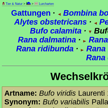
Tier & Natur
>
>
Lurcharten
Gattungen
·
Bombina b
Alytes obstetricans
·
Pe
Bufo calamita
·
Bufo
Rana dalmatina
·
Rana 
Rana ridibunda
·
Rana 
Rana 
Wechselkrö
Artname:
Bufo viridis
Laurenti
Synonym:
Bufo variabilis
Pall