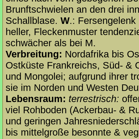
Brunftschwielen an den drei in
Schallblase.
W
.: Fersengelenk 
heller, Fleckenmuster tendenzi
schwächer als bei M.
Verbreitung:
Nordafrika bis O
Ostküste Frankreichs, Süd- & O
und Mongolei; aufgrund ihrer tr
sie im Norden und Westen Deu
Lebensraum:
terrestrisch:
offe
viel Rohboden (Ackerbau- & Ru
und geringen Jahresniederschlä
bis mittelgroße besonnte & veg