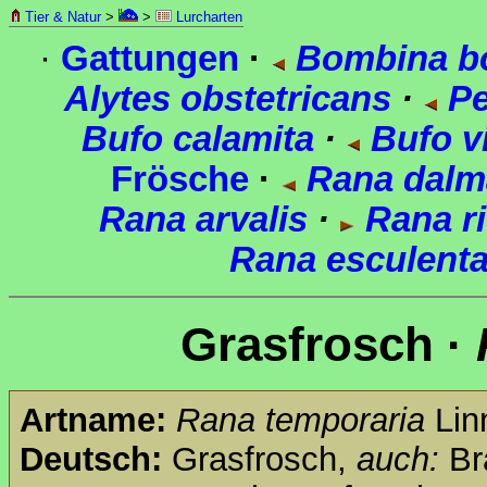
Tier & Natur
>
>
Lurcharten
·
Gattungen
·
Bombina b
Alytes obstetricans
·
Pe
Bufo calamita
·
Bufo vi
Frösche
·
Rana dalm
Rana arvalis
·
Rana r
Rana esculent
Grasfrosch ·
Artname:
Rana temporaria
Lin
Deutsch:
Grasfrosch,
auch:
Br