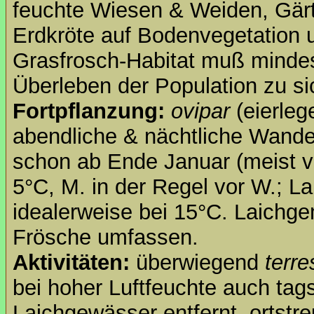
feuchte Wiesen & Weiden, Gärte
Erdkröte auf Bodenvegetation
Grasfrosch-Habitat muß mindes
Überleben der Population zu si
Fortpflanzung:
ovipar
(eierle
abendliche & nächtliche Wan
schon ab Ende Januar (meist vo
5°C, M. in der Regel vor W.; L
idealerweise bei 15°C. Laichg
Frösche umfassen.
Aktivitäten:
überwiegend
terre
bei hoher Luftfeuchte auch tag
Laichgewässer entfernt, ortstre