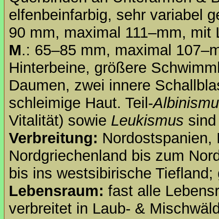
elfenbeinfarbig, sehr variabel 
90 mm, maximal 111–mm, mit La
M
.: 65–85 mm, maximal 107–m
Hinterbeine, größere Schwimmh
Daumen, zwei innere Schallblas
schleimige Haut. Teil-
Albinism
Vitalität) sowie
Leukismus
sind 
Verbreitung:
Nordostspanien, N
Nordgriechenland bis zum Nord
bis ins westsibirische Tiefland
Lebensraum:
fast alle Lebens
verbreitet in Laub- & Mischwä