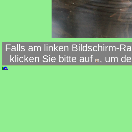
Falls am linken Bildschirm-Ra
klicken Sie bitte auf
, um d