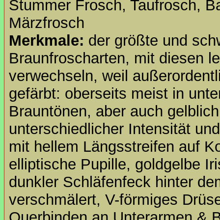
Stummer Frosch, Taufrosch, B
Märzfrosch
Merkmale:
der größte und schw
Braunfroscharten, mit diesen le
verwechseln, weil außerordentl
gefärbt: oberseits meist in unt
Brauntönen, aber auch gelblich,
unterschiedlicher Intensität un
mit hellem Längsstreifen auf 
elliptische Pupille, goldgelbe I
dunkler Schläfenfeck hinter d
verschmälert, V-förmiges Drüs
Querbinden an Unterarmen & Be