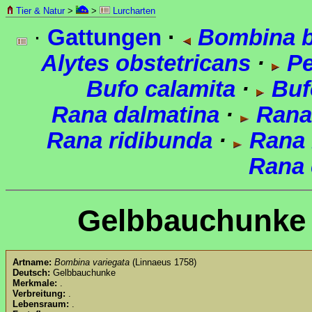
Tier & Natur
>
>
Lurcharten
·
Gattungen
·
Bombina 
Alytes obstetricans
·
Pe
Bufo calamita
·
Bufo
Rana dalmatina
·
Rana 
Rana ridibunda
·
Rana 
Rana 
Gelbbauchunke
Artname:
Bombina variegata
(Linnaeus 1758)
Deutsch:
Gelbbauchunke
Merkmale:
.
Verbreitung:
.
Lebensraum:
.