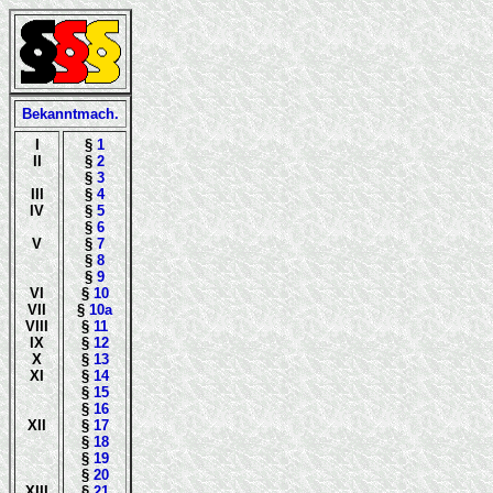
Bekanntmach.
I
§
1
II
§
2
§
3
III
§
4
IV
§
5
§
6
V
§
7
§
8
§
9
VI
§
10
VII
§
10a
VIII
§
11
IX
§
12
X
§
13
XI
§
14
§
15
§
16
XII
§
17
§
18
§
19
§
20
XIII
§
21