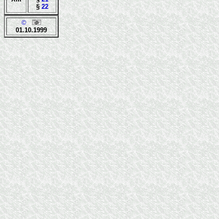
§
22
©
01.10.1999